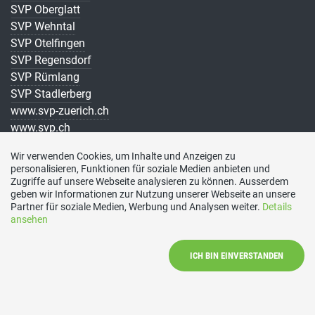
SVP Oberglatt
SVP Wehntal
SVP Otelfingen
SVP Regensdorf
SVP Rümlang
SVP Stadlerberg
www.svp-zuerich.ch
www.svp.ch
Kontakt
Wir verwenden Cookies, um Inhalte und Anzeigen zu
personalisieren, Funktionen für soziale Medien anbieten und
Zugriffe auf unsere Webseite analysieren zu können. Ausserdem
geben wir Informationen zur Nutzung unserer Webseite an unsere
SVP Bezirk Dielsdorf
Partner für soziale Medien, Werbung und Analysen weiter.
Details
Industriestrasse 52
ansehen
8112 Otelfingen
Telefon
ICH BIN EINVERSTANDEN
044 847 46 45
E-Mail
praesident@svp-bezirk-dielsdorf.ch