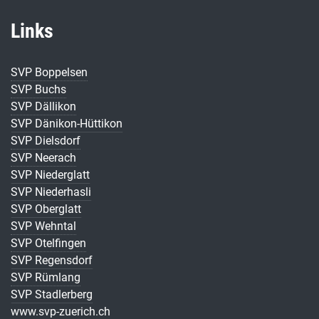
Links
SVP Boppelsen
SVP Buchs
SVP Dällikon
SVP Dänikon-Hüttikon
SVP Dielsdorf
SVP Neerach
SVP Niederglatt
SVP Niederhasli
SVP Oberglatt
SVP Wehntal
SVP Otelfingen
SVP Regensdorf
SVP Rümlang
SVP Stadlerberg
www.svp-zuerich.ch